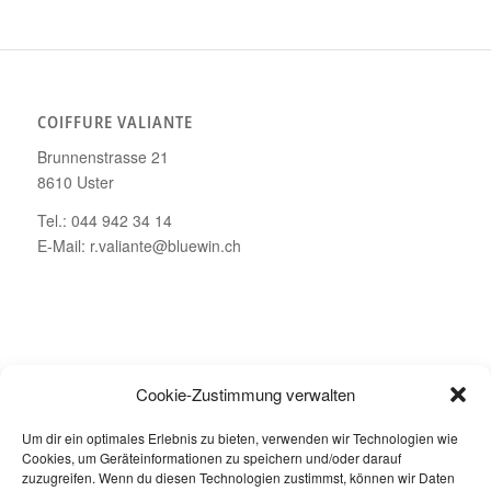
COIFFURE VALIANTE
Brunnenstrasse 21
8610 Uster
Tel.: 044 942 34 14
E-Mail: r.valiante@bluewin.ch
ÖFFNUNGSZEITEN
Cookie-Zustimmung verwalten
Montag – Geschlossen
Um dir ein optimales Erlebnis zu bieten, verwenden wir Technologien wie
Dienstag bis Freitag: 08.00 – 19.00 Uhr
Cookies, um Geräteinformationen zu speichern und/oder darauf
Samstag: 08.00 – 16.00 Uhr
zuzugreifen. Wenn du diesen Technologien zustimmst, können wir Daten