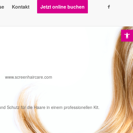
se
Kontakt
Jetzt online buchen
Ope
www.screenhaircare.com
d Schutz für die Haare in einem professionellen Kit.