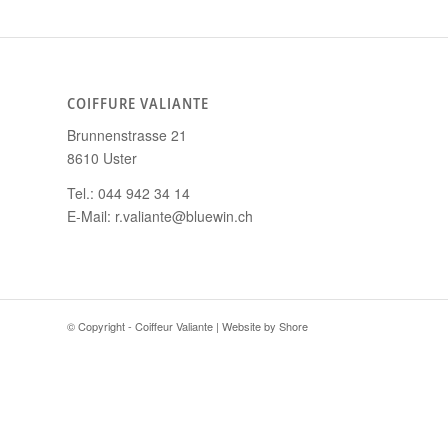
COIFFURE VALIANTE
Brunnenstrasse 21
8610 Uster
Tel.: 044 942 34 14
E-Mail: r.valiante@bluewin.ch
© Copyright - Coiffeur Valiante | Website by
Shore