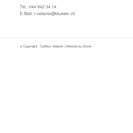
Tel.: 044 942 34 14
E-Mail: r.valiante@bluewin.ch
© Copyright - Coiffeur Valiante | Website by
Shore