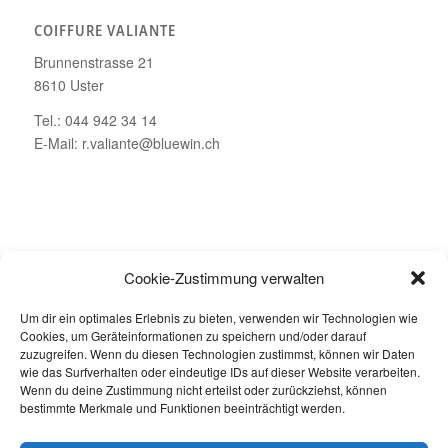
COIFFURE VALIANTE
Brunnenstrasse 21
8610 Uster
Tel.: 044 942 34 14
E-Mail: r.valiante@bluewin.ch
ÖFFNUNGSZEITEN
Cookie-Zustimmung verwalten
Montag – Geschlossen
Um dir ein optimales Erlebnis zu bieten, verwenden wir Technologien wie
Dienstag bis Freitag: 08.00 – 19.00 Uhr
Cookies, um Geräteinformationen zu speichern und/oder darauf
Samstag: 08.00 – 16.00 Uhr
zuzugreifen. Wenn du diesen Technologien zustimmst, können wir Daten
wie das Surfverhalten oder eindeutige IDs auf dieser Website verarbeiten.
Wenn du deine Zustimmung nicht erteilst oder zurückziehst, können
bestimmte Merkmale und Funktionen beeinträchtigt werden.