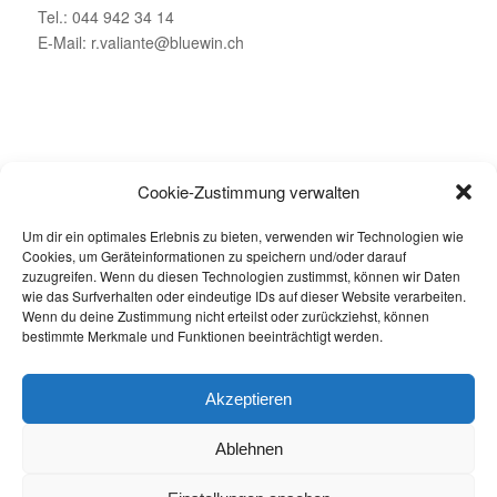
Tel.: 044 942 34 14
E-Mail: r.valiante@bluewin.ch
ÖFFNUNGSZEITEN
Cookie-Zustimmung verwalten
Montag – Geschlossen
Um dir ein optimales Erlebnis zu bieten, verwenden wir Technologien wie
Dienstag bis Freitag: 08.00 – 19.00 Uhr
Cookies, um Geräteinformationen zu speichern und/oder darauf
Samstag: 08.00 – 16.00 Uhr
zuzugreifen. Wenn du diesen Technologien zustimmst, können wir Daten
wie das Surfverhalten oder eindeutige IDs auf dieser Website verarbeiten.
Wenn du deine Zustimmung nicht erteilst oder zurückziehst, können
bestimmte Merkmale und Funktionen beeinträchtigt werden.
Akzeptieren
Jetzt buchen
Ablehnen