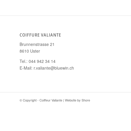
COIFFURE VALIANTE
Brunnenstrasse 21
8610 Uster
Tel.: 044 942 34 14
E-Mail: r.valiante@bluewin.ch
© Copyright - Coiffeur Valiante | Website by
Shore