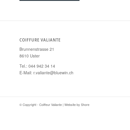
COIFFURE VALIANTE
Brunnenstrasse 21
8610 Uster
Tel.: 044 942 34 14
E-Mail: r.valiante@bluewin.ch
© Copyright - Coiffeur Valiante | Website by
Shore