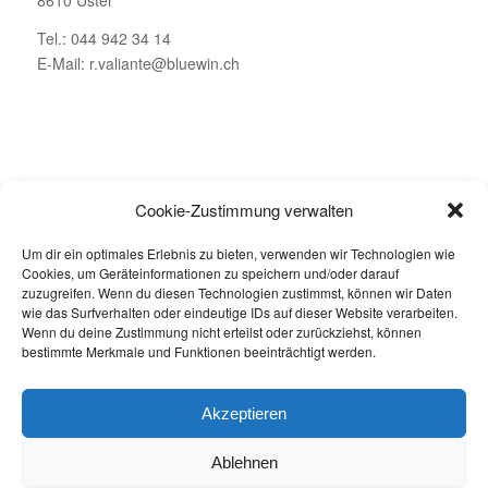
Tel.: 044 942 34 14
E-Mail: r.valiante@bluewin.ch
ÖFFNUNGSZEITEN
Cookie-Zustimmung verwalten
Montag – Geschlossen
Um dir ein optimales Erlebnis zu bieten, verwenden wir Technologien wie
Dienstag bis Freitag: 08.00 – 19.00 Uhr
Cookies, um Geräteinformationen zu speichern und/oder darauf
Samstag: 08.00 – 16.00 Uhr
zuzugreifen. Wenn du diesen Technologien zustimmst, können wir Daten
wie das Surfverhalten oder eindeutige IDs auf dieser Website verarbeiten.
Wenn du deine Zustimmung nicht erteilst oder zurückziehst, können
bestimmte Merkmale und Funktionen beeinträchtigt werden.
Akzeptieren
Jetzt buchen
Ablehnen