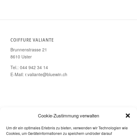
COIFFURE VALIANTE
Brunnenstrasse 21
8610 Uster
Tel.: 044 942 34 14
E-Mail: r.valiante@bluewin.ch
ÖFFNUNGSZEITEN
Cookie-Zustimmung verwalten
Montag – Geschlossen
Um dir ein optimales Erlebnis zu bieten, verwenden wir Technologien wie
Dienstag bis Freitag: 08.00 – 19.00 Uhr
Cookies, um Geräteinformationen zu speichern und/oder darauf
Samstag: 08.00 – 16.00 Uhr