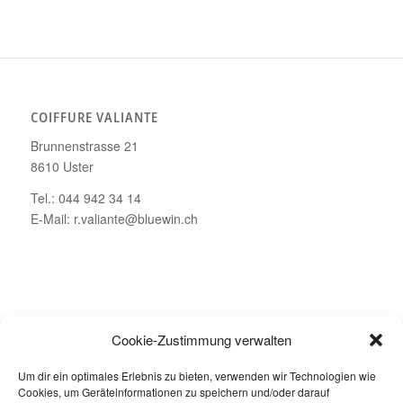
COIFFURE VALIANTE
Brunnenstrasse 21
8610 Uster
Tel.: 044 942 34 14
E-Mail: r.valiante@bluewin.ch
ÖFFNUNGSZEITEN
Cookie-Zustimmung verwalten
Montag – Geschlossen
Um dir ein optimales Erlebnis zu bieten, verwenden wir Technologien wie
Dienstag bis Freitag: 08.00 – 19.00 Uhr
Cookies, um Geräteinformationen zu speichern und/oder darauf
Samstag: 08.00 – 16.00 Uhr