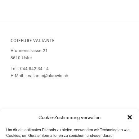
COIFFURE VALIANTE
Brunnenstrasse 21
8610 Uster
Tel.: 044 942 34 14
E-Mail: r.valiante@bluewin.ch
ÖFFNUNGSZEITEN
Cookie-Zustimmung verwalten
Montag – Geschlossen
Um dir ein optimales Erlebnis zu bieten, verwenden wir Technologien wie
Dienstag bis Freitag: 08.00 – 19.00 Uhr
Cookies, um Geräteinformationen zu speichern und/oder darauf
Samstag: 08.00 – 16.00 Uhr