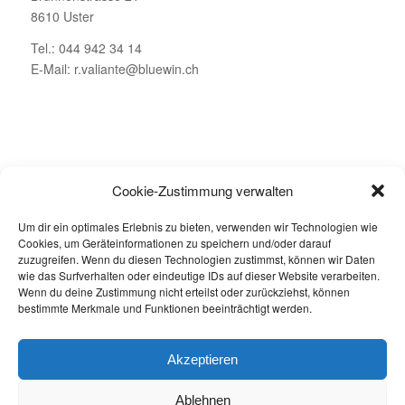
8610 Uster
Tel.: 044 942 34 14
E-Mail: r.valiante@bluewin.ch
ÖFFNUNGSZEITEN
Cookie-Zustimmung verwalten
Montag – Geschlossen
Um dir ein optimales Erlebnis zu bieten, verwenden wir Technologien wie
Dienstag bis Freitag: 08.00 – 19.00 Uhr
Cookies, um Geräteinformationen zu speichern und/oder darauf
Samstag: 08.00 – 16.00 Uhr
zuzugreifen. Wenn du diesen Technologien zustimmst, können wir Daten
wie das Surfverhalten oder eindeutige IDs auf dieser Website verarbeiten.
Wenn du deine Zustimmung nicht erteilst oder zurückziehst, können
bestimmte Merkmale und Funktionen beeinträchtigt werden.
Akzeptieren
Jetzt buchen
Ablehnen