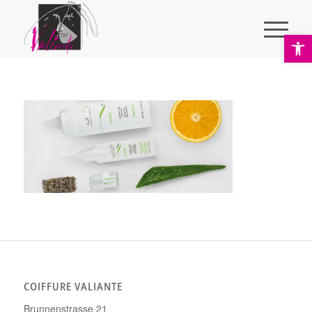
Ope
COIFFURE VALIANTE
Brunnenstrasse 21