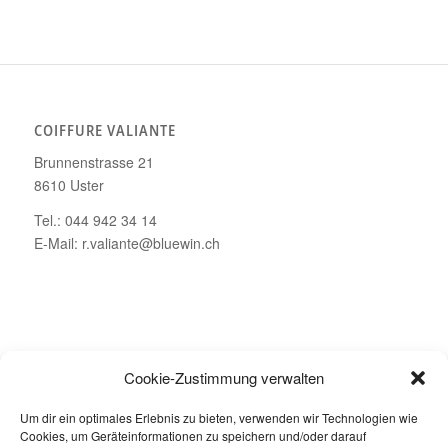
COIFFURE VALIANTE
Brunnenstrasse 21
8610 Uster
Tel.: 044 942 34 14
E-Mail: r.valiante@bluewin.ch
ÖFFNUNGSZEITEN
Cookie-Zustimmung verwalten
Montag – Geschlossen
Um dir ein optimales Erlebnis zu bieten, verwenden wir Technologien wie
Dienstag bis Freitag: 08.00 – 19.00 Uhr
Cookies, um Geräteinformationen zu speichern und/oder darauf
Samstag: 08.00 – 16.00 Uhr