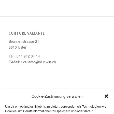
COIFFURE VALIANTE
Brunnenstrasse 21
8610 Uster
Tel.: 044 942 34 14
E-Mail: r.valiante@bluewin.ch
ÖFFNUNGSZEITEN
Cookie-Zustimmung verwalten
Montag – Geschlossen
Um dir ein optimales Erlebnis zu bieten, verwenden wir Technologien wie
Dienstag bis Freitag: 08.00 – 19.00 Uhr
Cookies, um Geräteinformationen zu speichern und/oder darauf
Samstag: 08.00 – 16.00 Uhr