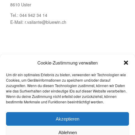
8610 Uster
Tel.: 044 942 34 14
E-Mail: r.valiante@bluewin.ch
ÖFFNUNGSZEITEN
Cookie-Zustimmung verwalten
Montag – Geschlossen
Um dir ein optimales Erlebnis zu bieten, verwenden wir Technologien wie
Dienstag bis Freitag: 08.00 – 19.00 Uhr
Cookies, um Geräteinformationen zu speichern und/oder darauf
Samstag: 08.00 – 16.00 Uhr
zuzugreifen. Wenn du diesen Technologien zustimmst, können wir Daten
wie das Surfverhalten oder eindeutige IDs auf dieser Website verarbeiten.
Wenn du deine Zustimmung nicht erteilst oder zurückziehst, können
bestimmte Merkmale und Funktionen beeinträchtigt werden.
Akzeptieren
Jetzt buchen
Ablehnen