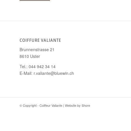
COIFFURE VALIANTE
Brunnenstrasse 21
8610 Uster
Tel.: 044 942 34 14
E-Mail: r.valiante@bluewin.ch
© Copyright - Coiffeur Valiante | Website by
Shore