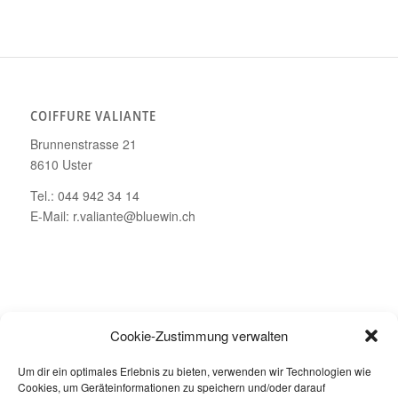
COIFFURE VALIANTE
Brunnenstrasse 21
8610 Uster
Tel.: 044 942 34 14
E-Mail: r.valiante@bluewin.ch
ÖFFNUNGSZEITEN
Cookie-Zustimmung verwalten
Montag – Geschlossen
Um dir ein optimales Erlebnis zu bieten, verwenden wir Technologien wie
Dienstag bis Freitag: 08.00 – 19.00 Uhr
Cookies, um Geräteinformationen zu speichern und/oder darauf
Samstag: 08.00 – 16.00 Uhr