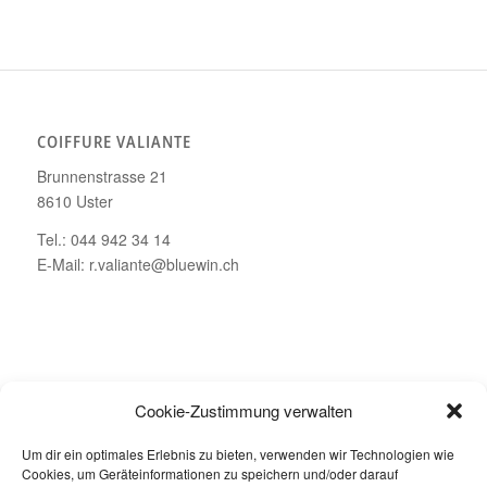
COIFFURE VALIANTE
Brunnenstrasse 21
8610 Uster
Tel.: 044 942 34 14
E-Mail: r.valiante@bluewin.ch
ÖFFNUNGSZEITEN
Cookie-Zustimmung verwalten
Montag – Geschlossen
Um dir ein optimales Erlebnis zu bieten, verwenden wir Technologien wie
Dienstag bis Freitag: 08.00 – 19.00 Uhr
Cookies, um Geräteinformationen zu speichern und/oder darauf
Samstag: 08.00 – 16.00 Uhr