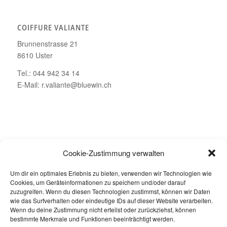
COIFFURE VALIANTE
Brunnenstrasse 21
8610 Uster
Tel.: 044 942 34 14
E-Mail: r.valiante@bluewin.ch
ÖFFNUNGSZEITEN
Cookie-Zustimmung verwalten
Montag – Geschlossen
Um dir ein optimales Erlebnis zu bieten, verwenden wir Technologien wie
Dienstag bis Freitag: 08.00 – 19.00 Uhr
Cookies, um Geräteinformationen zu speichern und/oder darauf
Samstag: 08.00 – 16.00 Uhr
zuzugreifen. Wenn du diesen Technologien zustimmst, können wir Daten
wie das Surfverhalten oder eindeutige IDs auf dieser Website verarbeiten.
Wenn du deine Zustimmung nicht erteilst oder zurückziehst, können
bestimmte Merkmale und Funktionen beeinträchtigt werden.